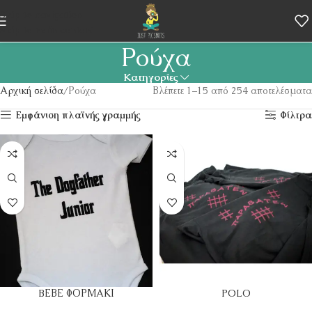
Skip to navigation
Skip to main content
Ρούχα
Κατηγορίες
Αρχική σελίδα
Ρούχα
Βλέπετε 1–15 από 254 αποτελέσματα
Εμφάνιση πλαϊνής γραμμής
Φίλτρα
BΕΒΕ ΦΟΡΜΑΚΙ
POLO