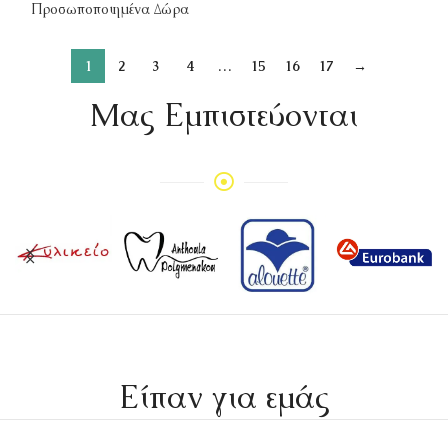
Προσωποποιημένα Δώρα
1
2
3
4
…
15
16
17
→
Mας Εμπιστεύονται
Είπαν για εμάς