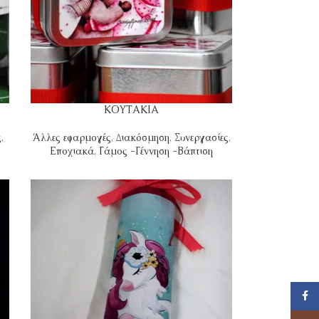
ΚΟΥΤΑΚΙΑ
ς
,
Άλλες εφαρμογές
,
Διακόσμηση
,
Συνεργασίες
,
Εποχιακά
,
Γάμος -Γέννηση -Βάπτιση
Face