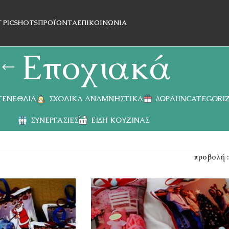
T PICSHOTS
ΠΡΟΪΌΝΤΑ
ΕΠΙΚΟΙΝΩΝΊΑ
Εποχιακά
 ΓΕΝΈΘΛΙΑ
ΣΧΟΛΙΚΆ ΑΝΑΜΝΗΣΤΙΚΆ
ΔΏΡΑ
UNCATEGORI
ΣΥΝΕΡΓΑΣΊΕΣ
ΕΊΔΗ ΚΟΥΖΊΝΑΣ
προβολή