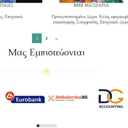
ΠΑΔΕΣ
ΜΙΝΙ ΜΑΞΙΛΑΡΙΑ
ες
,
Εποχιακά
Προσωποποιημένα Δώρα
,
Άλλες εφαρμογ
Διακόσμηση
,
Συνεργασίες
,
Εποχιακά
,
Δώρ
1
2
→
Mας Εμπιστεύονται