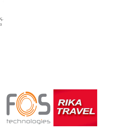
ές
,
α