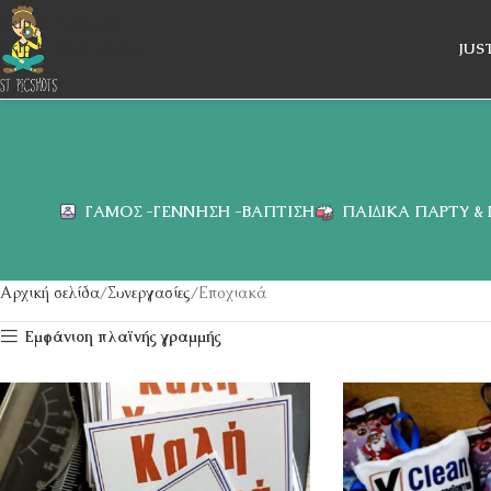
Skip to navigation
Skip to main content
JUS
ΓΆΜΟΣ -ΓΈΝΝΗΣΗ -ΒΆΠΤΙΣΗ
ΠΑΙΔΙΚΆ ΠΆΡΤΥ &
Αρχική σελίδα
Συνεργασίες
Εποχιακά
Εμφάνιση πλαϊνής γραμμής