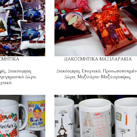
ΣΜΗΤΙΚΑ
ΔΙΑΚΟΣΜΗΤΙΚΑ ΜΑΞΙΛΑΡΑΚΙΑ
γές
,
Διακόσμηση
,
Διακόσμηση
,
Εποχιακά
,
Προσωποποιημέν
ιχειρηματικά Δώρα
,
Δώρα
,
Μαξιλάρια-Μαξιλαροθήκες
χιακά