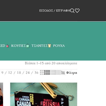
ΕΊΣΟΔΟΣ / ΕΓΓΡΑΦΉ
ZED
ΚΟΎΠΕΣ
ΤΣΆΝΤΕΣ
ΡΟΎΧΑ
Βλέπετε 1–15 από 20 αποτελέσματα
9
12
18
24
36
Φίλτρα