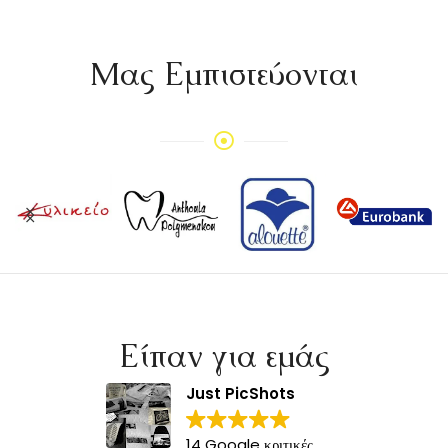
Mας Εμπιστεύονται
Είπαν για εμάς
Just PicShots
14 Google κριτικές