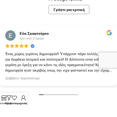
Γράψτε μια κριτική
Εύα Σκαφτούρου
πριν από 2 ημέρα
Ένας χώρος γεμάτος δημιουργία!! Υπάρχουν πάρα πολλές ιδέες
για δωράκια ατομικά και συλλογικά! Η Δέσποινα ειναι κάθε φορά
γεμάτη με όρεξη για να κάνει τις ιδέες πραγματικότητα! Κάθε
δημιουργία ηταν ακριβώς οπως την ειχα φανταστεί και την είχαμε
κανονίσει!
Διαβάστε περισσότερα
τάστημα
Φίλτρα
Λίστα επιθυμιών
Ο λογαριασμός μου