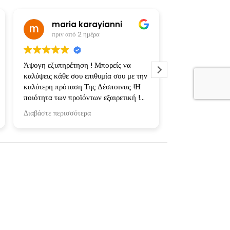
maria karayianni
πριν από 2 ημέρα
πριν από
Άψογη εξυπηρέτηση ! Μπορείς να
Υπέροχες, προσ
καλύψεις κάθε σου επιθυμία σου με την
εκτυπώσεις! Φτι
καλύτερη πρόταση Της Δέσποινας !Η
κασετίνες και μ
ποιότητα των προϊόντων εξαιρετική !
αγαπημένους μας
Ευχαριστώ πολύ για την συνεργασία !
ενθουσιάστηκαν
Διαβάστε περισσότερα
Διαβάστε περισσ
Επιπλέον σημαντ
μπλούζες πλυθηκ
στους 30 και στ
δεν έπαθαν απολ
Ευχαριστούμε τη