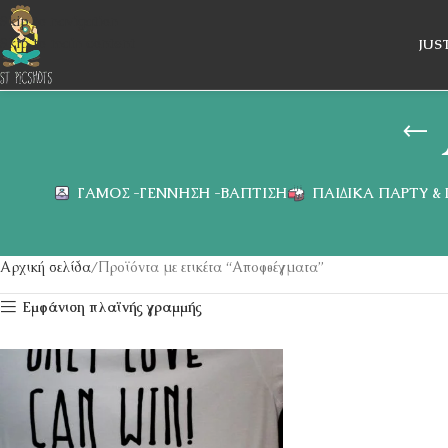
Skip to navigation
Skip to main content
JUS
ΓΆΜΟΣ -ΓΈΝΝΗΣΗ -ΒΆΠΤΙΣΗ
ΠΑΙΔΙΚΆ ΠΆΡΤΥ &
Αρχική σελίδα
Προϊόντα με ετικέτα “Αποφθέγματα”
Εμφάνιση πλαϊνής γραμμής