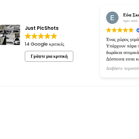
Εύα Σκ
πριν από
Just PicShots
Ένας χώρος γεμάτ
14 Google κριτικές
Υπάρχουν πάρα π
δωράκια ατομικά
Γράψτε μια κριτική
Δέσποινα ειναι κ
όρεξη για να κάνε
Διαβάστε περισσό
πραγματικότητα!
ακριβώς οπως την
την είχαμε κανον