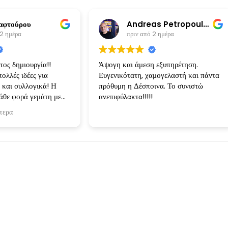
αφτούρου
Andreas Petropoulos
 2 ημέρα
πριν από 2 ημέρα
ος δημιουργία!!
Άψογη και άμεση εξυπηρέτηση.
ολλές ιδέες για
Ευγενικότατη, χαμογελαστή και πάντα
 και συλλογικά! Η
πρόθυμη η Δέσποινα. Το συνιστώ
άθε φορά γεμάτη με
ανεπιφύλακτα!!!!!
ι τις ιδέες
τερα
 Κάθε δημιουργία ηταν
 ειχα φανταστεί και
ίσει!
Instagram Stories