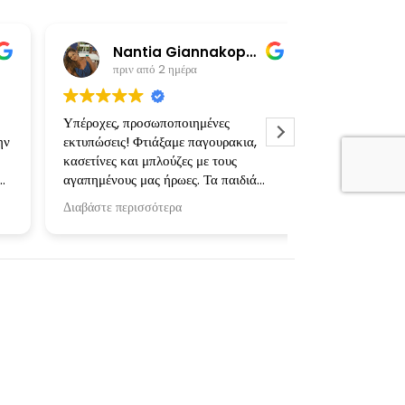
Nantia Giannakopoulou
πριν από 2 ημέρα
πριν από
Υπέροχες, προσωποποιημένες
Τέλεια δουλειά 
εκτυπώσεις! Φτιάξαμε παγουρακια,
ευγενέστατη ιδι
κασετίνες και μπλούζες με τους
σε όλα έμεινα εν
αγαπημένους μας ήρωες. Τα παιδιά
ενθουσιάστηκαν!
Διαβάστε περισσότερα
Επιπλέον σημαντική πληροφορία: οι
μπλούζες πλυθηκαν στο πλυντήριο και
στους 30 και στους 40 βαθμούς και
δεν έπαθαν απολύτως τίποτα!
Ευχαριστούμε τη δημιουργό!