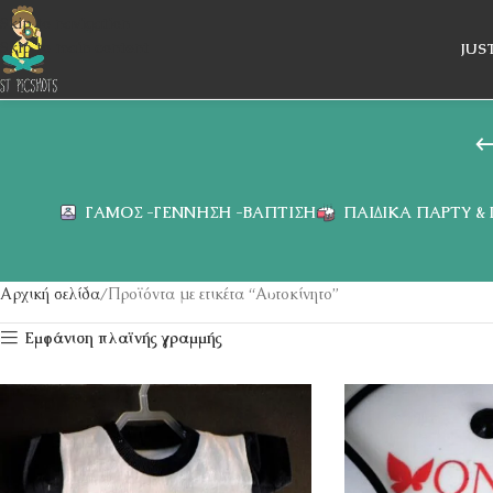
Skip to navigation
Skip to main content
JUS
ΓΆΜΟΣ -ΓΈΝΝΗΣΗ -ΒΆΠΤΙΣΗ
ΠΑΙΔΙΚΆ ΠΆΡΤΥ &
Αρχική σελίδα
Προϊόντα με ετικέτα “Αυτοκίνητο”
Εμφάνιση πλαϊνής γραμμής