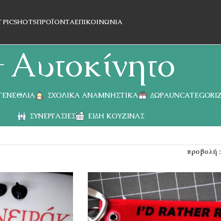
T PICSHOTS
ΠΡΟΪΌΝΤΑ
ΕΠΙΚΟΙΝΩΝΊΑ
Αυτοκίνητο
 ΓΕΝΈΘΛΙΑ
ΣΧΟΛΙΚΆ ΑΝΑΜΝΗΣΤΙΚΆ
ΔΏΡΑ
UNCATEGORI
ΣΥΝΕΡΓΑΣΊΕΣ
ΕΊΔΗ ΚΟΥΖΊΝΑΣ
προβολή