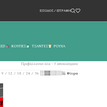
ΕΊΣΟΔΟΣ / ΕΓΓΡΑΦΉ
ZED
ΚΟΎΠΕΣ
ΤΣΆΝΤΕΣ
ΡΟΎΧΑ
Προβάλλονται όλα - 3 αποτελέσματα
9
12
18
24
36
Φίλτρα