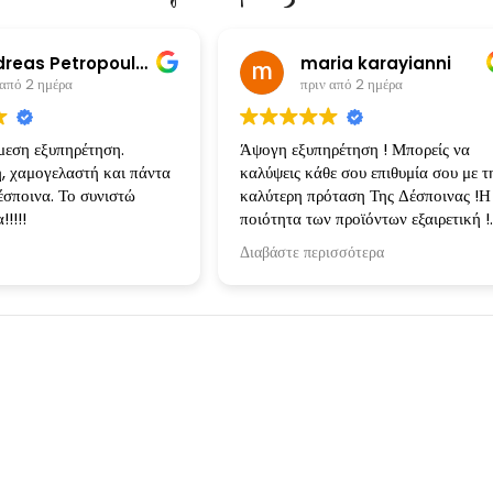
Andreas Petropoulos
maria karayianni
 2 ημέρα
πριν από 2 ημέρα
 εξυπηρέτηση.
Άψογη εξυπηρέτηση ! Μπορείς να
αμογελαστή και πάντα
καλύψεις κάθε σου επιθυμία σου με την
ινα. Το συνιστώ
καλύτερη πρόταση Της Δέσποινας !Η
ποιότητα των προϊόντων εξαιρετική !
Ευχαριστώ πολύ για την συνεργασία !
Διαβάστε περισσότερα
Instagram Stories