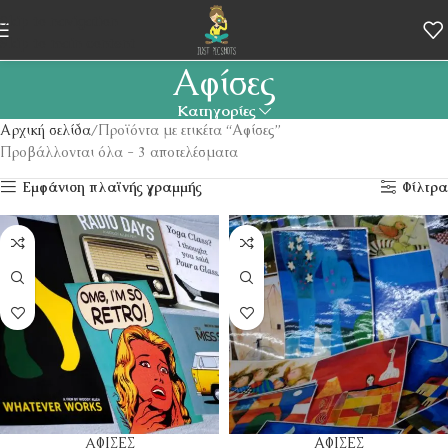
Skip to navigation
Skip to main content
Αφίσες
Κατηγορίες
Αρχική σελίδα
Προϊόντα με ετικέτα “Αφίσες”
Προβάλλονται όλα - 3 αποτελέσματα
Εμφάνιση πλαϊνής γραμμής
Φίλτρα
AΦΙΣΕΣ
ΑΦΙΣΕΣ