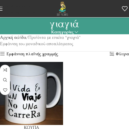
Skip to navigation
Skip to main content
γιαγιά
Κατηγορίες
Αρχική σελίδα
Προϊόντα με ετικέτα “γιαγιά”
Εμφάνιση του μοναδικού αποτελέσματος
Εμφάνιση πλαϊνής γραμμής
Φίλτρα
ΚΟΥΠΑ