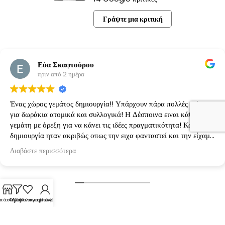
Γράψτε μια κριτική
Εύα Σκαφτούρου
πριν από 2 ημέρα
Ένας χώρος γεμάτος δημιουργία!! Υπάρχουν πάρα πολλές ιδέες
για δωράκια ατομικά και συλλογικά! Η Δέσποινα ειναι κάθε φορά
γεμάτη με όρεξη για να κάνει τις ιδέες πραγματικότητα! Κάθε
δημιουργία ηταν ακριβώς οπως την ειχα φανταστεί και την είχαμε
κανονίσει!
Διαβάστε περισσότερα
τάστημα
Φίλτρα
Λίστα επιθυμιών
Ο λογαριασμός μου