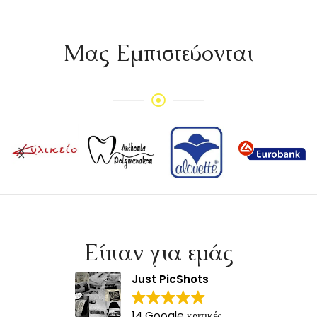
Mας Εμπιστεύονται
Είπαν για εμάς
Just PicShots
14 Google κριτικές