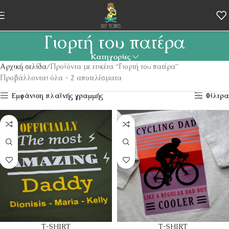
Skip to navigation
Skip to main content
Γιορτή του πατέρα
Κατηγορίες
Αρχική σελίδα
Προϊόντα με ετικέτα “Γιορτή του πατέρα”
Προβάλλονται όλα - 2 αποτελέσματα
Εμφάνιση πλαϊνής γραμμής
Φίλτρα
T-SHIRT
T-SHIRT