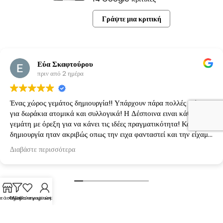
Γράψτε μια κριτική
Εύα Σκαφτούρου
πριν από 2 ημέρα
Ένας χώρος γεμάτος δημιουργία!! Υπάρχουν πάρα πολλές ιδέες
για δωράκια ατομικά και συλλογικά! Η Δέσποινα ειναι κάθε φορά
γεμάτη με όρεξη για να κάνει τις ιδέες πραγματικότητα! Κάθε
δημιουργία ηταν ακριβώς οπως την ειχα φανταστεί και την είχαμε
κανονίσει!
Διαβάστε περισσότερα
τάστημα
Φίλτρα
Λίστα επιθυμιών
Ο λογαριασμός μου