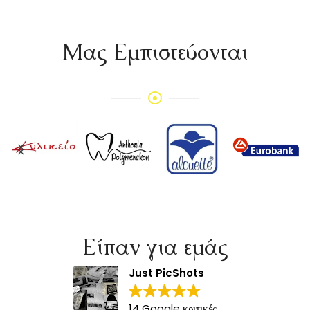
Mας Εμπιστεύονται
Είπαν για εμάς
Just PicShots
14 Google κριτικές