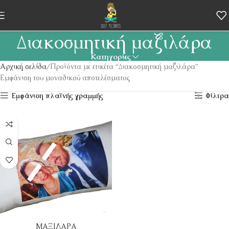
Skip to navigation
Skip to main content
Διακοσμητική μαξιλάρα
Κατηγορίες
Αρχική σελίδα
Προϊόντα με ετικέτα “Διακοσμητική μαξιλάρα”
Εμφάνιση του μοναδικού αποτελέσματος
Εμφάνιση πλαϊνής γραμμής
Φίλτρα
ΜΑΞΙΛΑΡΑ