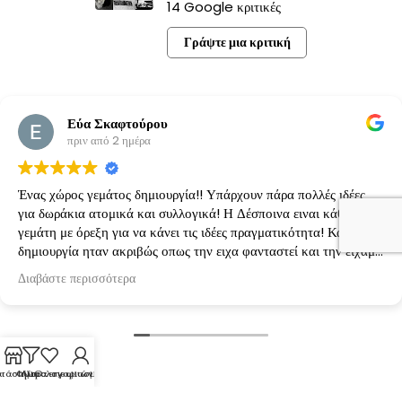
14 Google κριτικές
Γράψτε μια κριτική
Εύα Σκαφτούρου
πριν από 2 ημέρα
Ένας χώρος γεμάτος δημιουργία!! Υπάρχουν πάρα πολλές ιδέες
για δωράκια ατομικά και συλλογικά! Η Δέσποινα ειναι κάθε φορά
γεμάτη με όρεξη για να κάνει τις ιδέες πραγματικότητα! Κάθε
δημιουργία ηταν ακριβώς οπως την ειχα φανταστεί και την είχαμε
κανονίσει!
Διαβάστε περισσότερα
τάστημα
Φίλτρα
Λίστα επιθυμιών
Ο λογαριασμός μου