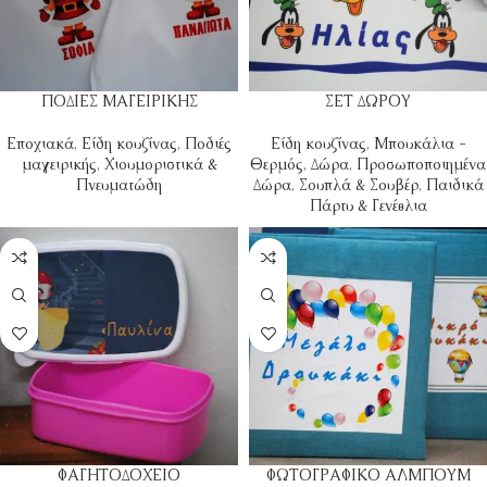
ΠΟΔΙΕΣ ΜΑΓΕΙΡΙΚΗΣ
ΣΕΤ ΔΩΡΟΥ
Εποχιακά
,
Είδη κουζίνας
,
Ποδιές
Είδη κουζίνας
,
Μπουκάλια -
μαγειρικής
,
Χιουμοριστικά &
Θερμός
,
Δώρα
,
Προσωποποιημένα
Πνευματώδη
Δώρα
,
Σουπλά & Σουβέρ
,
Παιδικά
Πάρτυ & Γενέθλια
ΦΑΓΗΤΟΔΟΧΕΙΟ
ΦΩΤΟΓΡΑΦΙΚΟ ΑΛΜΠΟΥΜ