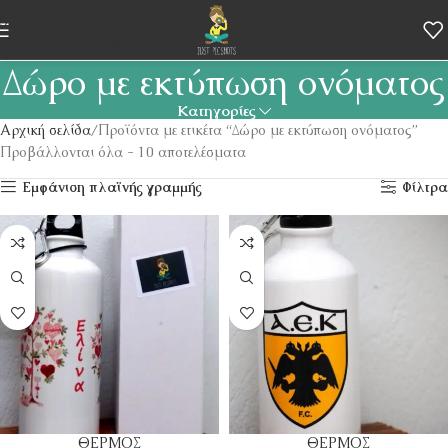
Skip to navigation
Skip to main content
Δώρο με εκτύπωση ονόματος
Κατηγορίες
Αρχική σελίδα
Προϊόντα με ετικέτα “Δώρο με εκτύπωση ονόματος”
Προβάλλονται όλα - 10 αποτελέσματα
Εμφάνιση πλαϊνής γραμμής
Φίλτρα
ΘΕΡΜΟΣ
ΘΕΡΜΟΣ