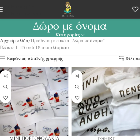
Skip to navigation
Skip to main content
Δώρο με όνομα
Κατηγορίες
Αρχική σελίδα
Προϊόντα με ετικέτα “Δώρο με όνομα”
Βλέπετε 1–15 από 18 αποτελέσματα
Εμφάνιση πλαϊνής γραμμής
Φίλτρα
MΙΝΙ ΠΟΡΤΟΦΟΛΑΚΙΑ
T-SHIRT