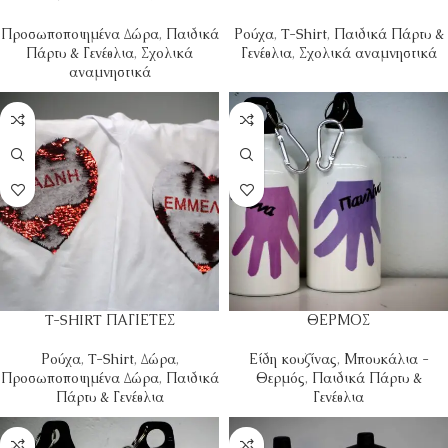
Προσωποποιημένα Δώρα
,
Παιδικά
Ρούχα
,
T-Shirt
,
Παιδικά Πάρτυ &
Πάρτυ & Γενέθλια
,
Σχολικά
Γενέθλια
,
Σχολικά αναμνηστικά
αναμνηστικά
T-SHIRT ΠΑΓΙΕΤΕΣ
ΘΕΡΜΟΣ
Ρούχα
,
T-Shirt
,
Δώρα
,
Είδη κουζίνας
,
Μπουκάλια -
Προσωποποιημένα Δώρα
,
Παιδικά
Θερμός
,
Παιδικά Πάρτυ &
Πάρτυ & Γενέθλια
Γενέθλια