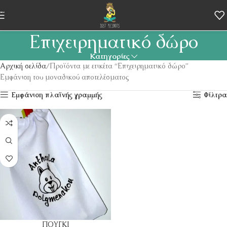
Skip to navigation
Skip to main content
Επιχειρηματικό δώρο
Κατηγορίες
Αρχική σελίδα
Προϊόντα με ετικέτα “Επιχειρηματικό δώρο”
Εμφάνιση του μοναδικού αποτελέσματος
Εμφάνιση πλαϊνής γραμμής
Φίλτρα
ΠΟΥΓΚΙ