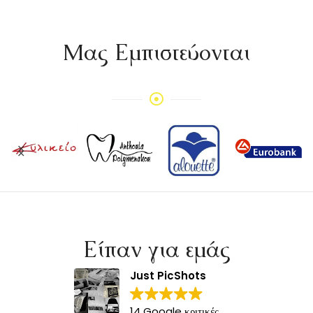
Mας Εμπιστεύονται
Είπαν για εμάς
Just PicShots
14 Google κριτικές