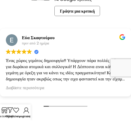
Γράψτε μια κριτική
Εύα Σκαφτούρου
πριν από 2 ημέρα
Ένας χώρος γεμάτος δημιουργία!! Υπάρχουν πάρα πολλές ιδέες
για δωράκια ατομικά και συλλογικά! Η Δέσποινα ειναι κάθε φορά
γεμάτη με όρεξη για να κάνει τις ιδέες πραγματικότητα! Κάθε
δημιουργία ηταν ακριβώς οπως την ειχα φανταστεί και την είχαμε
κανονίσει!
Διαβάστε περισσότερα
τάστημα
Φίλτρα
Λίστα επιθυμιών
Ο λογαριασμός μου