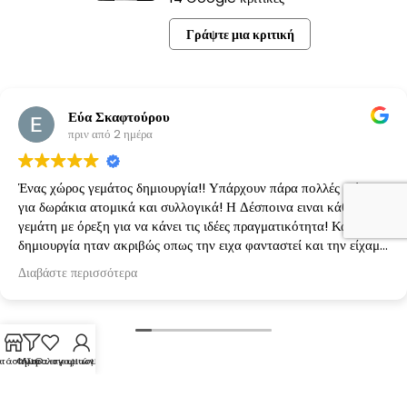
Γράψτε μια κριτική
Εύα Σκαφτούρου
πριν από 2 ημέρα
Ένας χώρος γεμάτος δημιουργία!! Υπάρχουν πάρα πολλές ιδέες
για δωράκια ατομικά και συλλογικά! Η Δέσποινα ειναι κάθε φορά
γεμάτη με όρεξη για να κάνει τις ιδέες πραγματικότητα! Κάθε
δημιουργία ηταν ακριβώς οπως την ειχα φανταστεί και την είχαμε
κανονίσει!
Διαβάστε περισσότερα
τάστημα
Φίλτρα
Λίστα επιθυμιών
Ο λογαριασμός μου