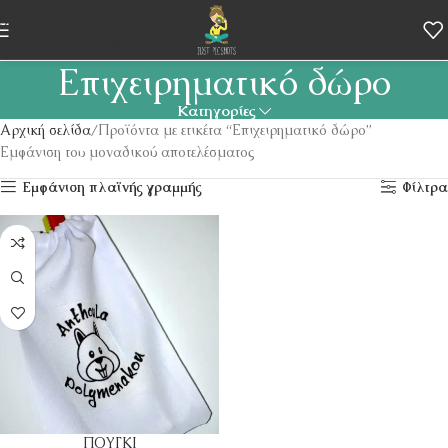
Skip to navigation
Skip to main content
Επιχειρηματικό δώρο
Κατηγορίες
Αρχική σελίδα
Προϊόντα με ετικέτα “Επιχειρηματικό δώρο”
Εμφάνιση του μοναδικού αποτελέσματος
Εμφάνιση πλαϊνής γραμμής
Φίλτρα
ΠΟΥΓΚΙ