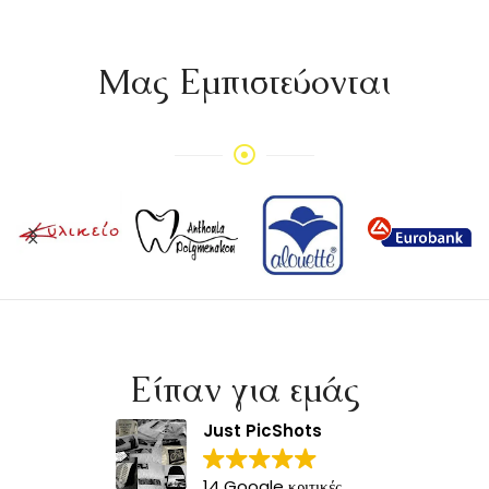
Mας Εμπιστεύονται
Είπαν για εμάς
Just PicShots
14 Google κριτικές