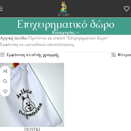
Skip to navigation
Skip to main content
Επιχειρηματικό δώρο
Κατηγορίες
Αρχική σελίδα
Προϊόντα με ετικέτα “Επιχειρηματικό δώρο”
Εμφάνιση του μοναδικού αποτελέσματος
Εμφάνιση πλαϊνής γραμμής
Φίλτρα
ΠΟΥΓΚΙ