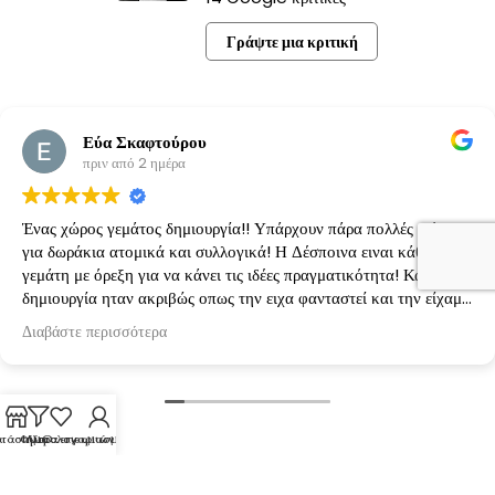
Γράψτε μια κριτική
Εύα Σκαφτούρου
πριν από 2 ημέρα
Ένας χώρος γεμάτος δημιουργία!! Υπάρχουν πάρα πολλές ιδέες
για δωράκια ατομικά και συλλογικά! Η Δέσποινα ειναι κάθε φορά
γεμάτη με όρεξη για να κάνει τις ιδέες πραγματικότητα! Κάθε
δημιουργία ηταν ακριβώς οπως την ειχα φανταστεί και την είχαμε
κανονίσει!
Διαβάστε περισσότερα
τάστημα
Φίλτρα
Λίστα επιθυμιών
Ο λογαριασμός μου