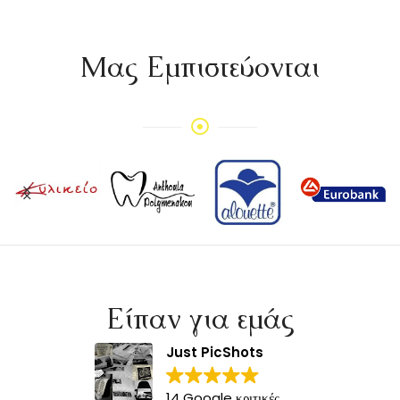
Mας Εμπιστεύονται
Είπαν για εμάς
Just PicShots
14 Google κριτικές