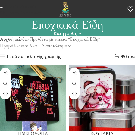
Skip to navigation
Skip to main content
Εποχιακά Είδη
Κατηγορίες
Αρχική σελίδα
Προϊόντα με ετικέτα “Εποχιακά Είδη”
Προβάλλονται όλα - 9 αποτελέσματα
Εμφάνιση πλαϊνής γραμμής
Φίλτρα
ΗΜΕΡΟΛΟΓΙΑ
ΚΟΥΤΑΚΙΑ