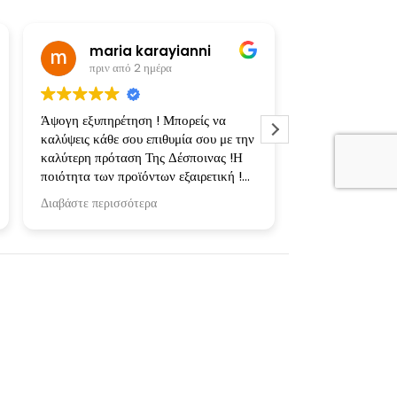
maria karayianni
πριν από 2 ημέρα
πριν από
Άψογη εξυπηρέτηση ! Μπορείς να
Υπέροχες, προσ
καλύψεις κάθε σου επιθυμία σου με την
εκτυπώσεις! Φτι
καλύτερη πρόταση Της Δέσποινας !Η
κασετίνες και μ
ποιότητα των προϊόντων εξαιρετική !
αγαπημένους μας
Ευχαριστώ πολύ για την συνεργασία !
ενθουσιάστηκαν
Διαβάστε περισσότερα
Διαβάστε περισσ
Επιπλέον σημαντ
μπλούζες πλυθηκ
στους 30 και στ
δεν έπαθαν απολ
Ευχαριστούμε τη