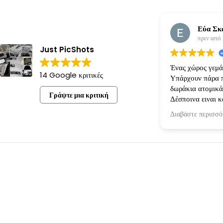
Εύα Σκ
πριν από
Just PicShots
Ένας χώρος γεμάτ
14 Google κριτικές
Υπάρχουν πάρα π
δωράκια ατομικά
Γράψτε μια κριτική
Δέσποινα ειναι κ
όρεξη για να κάνε
Διαβάστε περισσό
πραγματικότητα!
ακριβώς οπως την
την είχαμε κανον