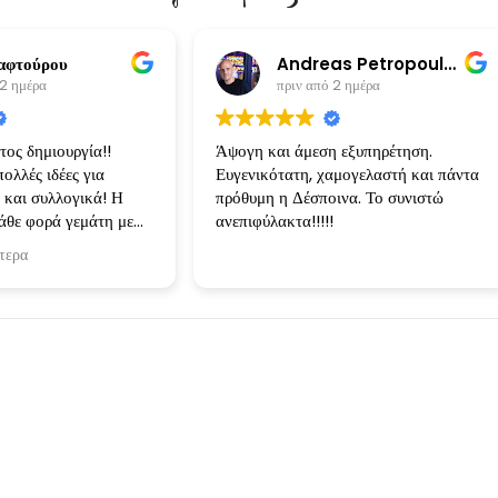
αφτούρου
Andreas Petropoulos
 2 ημέρα
πριν από 2 ημέρα
ος δημιουργία!!
Άψογη και άμεση εξυπηρέτηση.
ολλές ιδέες για
Ευγενικότατη, χαμογελαστή και πάντα
 και συλλογικά! Η
πρόθυμη η Δέσποινα. Το συνιστώ
άθε φορά γεμάτη με
ανεπιφύλακτα!!!!!
ι τις ιδέες
τερα
 Κάθε δημιουργία ηταν
 ειχα φανταστεί και
ίσει!
Instagram Stories