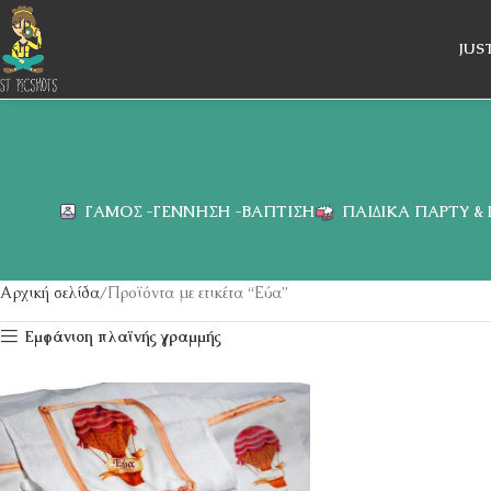
Skip to navigation
Skip to main content
JUS
ΓΆΜΟΣ -ΓΈΝΝΗΣΗ -ΒΆΠΤΙΣΗ
ΠΑΙΔΙΚΆ ΠΆΡΤΥ &
Αρχική σελίδα
Προϊόντα με ετικέτα “Εύα”
Εμφάνιση πλαϊνής γραμμής