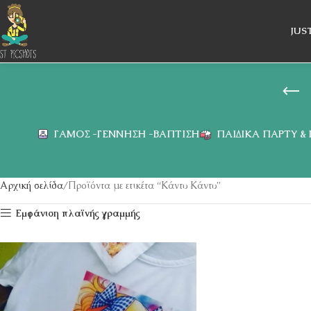
Skip to navigation
Skip to main content
JUS
ΓΆΜΟΣ -ΓΈΝΝΗΣΗ -ΒΆΠΤΙΣΗ
ΠΑΙΔΙΚΆ ΠΆΡΤΥ &
Αρχική σελίδα
Προϊόντα με ετικέτα “Κάντυ Κάντυ”
Εμφάνιση πλαϊνής γραμμής