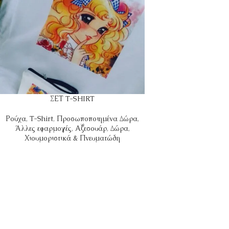
ΣΕΤ T-SHIRT
Ρούχα
,
T-Shirt
,
Προσωποποιημένα Δώρα
,
Άλλες εφαρμογές
,
Αξεσουάρ
,
Δώρα
,
Χιουμοριστικά & Πνευματώδη