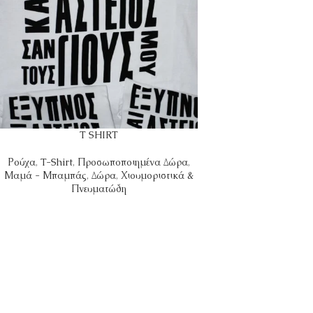
T SHIRT
Ρούχα
,
T-Shirt
,
Προσωποποιημένα Δώρα
,
Μαμά - Μπαμπάς
,
Δώρα
,
Χιουμοριστικά &
Πνευματώδη