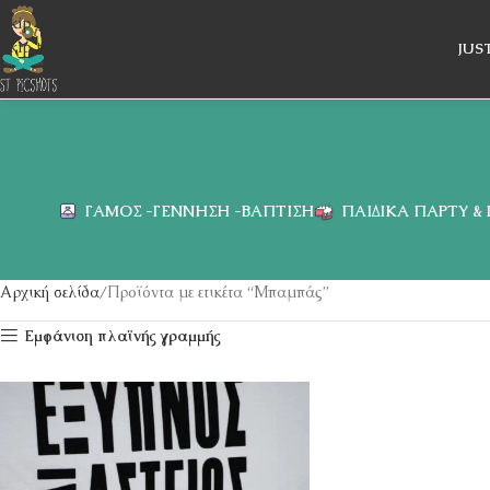
Skip to navigation
Skip to main content
JUS
ΓΆΜΟΣ -ΓΈΝΝΗΣΗ -ΒΆΠΤΙΣΗ
ΠΑΙΔΙΚΆ ΠΆΡΤΥ &
Αρχική σελίδα
Προϊόντα με ετικέτα “Μπαμπάς”
Εμφάνιση πλαϊνής γραμμής