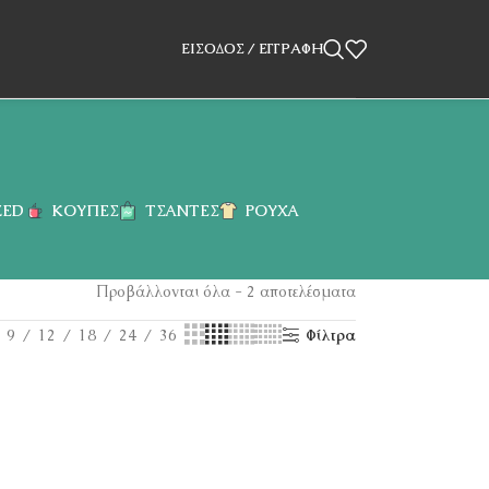
ΕΊΣΟΔΟΣ / ΕΓΓΡΑΦΉ
ZED
ΚΟΎΠΕΣ
ΤΣΆΝΤΕΣ
ΡΟΎΧΑ
Προβάλλονται όλα - 2 αποτελέσματα
9
12
18
24
36
Φίλτρα