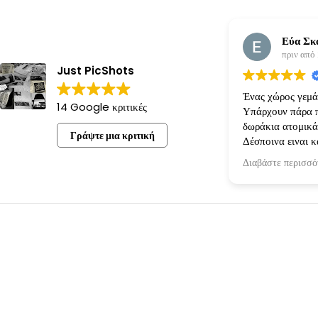
Εύα Σκ
πριν από
Just PicShots
Ένας χώρος γεμάτ
14 Google κριτικές
Υπάρχουν πάρα π
δωράκια ατομικά
Γράψτε μια κριτική
Δέσποινα ειναι κ
όρεξη για να κάνε
Διαβάστε περισσό
πραγματικότητα!
ακριβώς οπως την
την είχαμε κανον