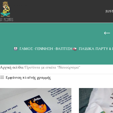
Skip to navigation
Skip to main content
JUS
ΓΆΜΟΣ -ΓΈΝΝΗΣΗ -ΒΆΠΤΙΣΗ
ΠΑΙΔΙΚΆ ΠΆΡΤΥ &
Αρχική σελίδα
Προϊόντα με ετικέτα “Νανούρισμα”
Εμφάνιση πλαϊνής γραμμής