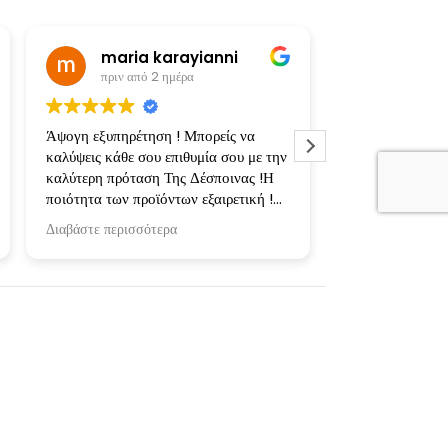
maria karayianni
πριν από 2 ημέρα
πριν από
Άψογη εξυπηρέτηση ! Μπορείς να
Υπέροχες, προσ
καλύψεις κάθε σου επιθυμία σου με την
εκτυπώσεις! Φτι
καλύτερη πρόταση Της Δέσποινας !Η
κασετίνες και μ
ποιότητα των προϊόντων εξαιρετική !
αγαπημένους μας
Ευχαριστώ πολύ για την συνεργασία !
ενθουσιάστηκαν
Διαβάστε περισσότερα
Διαβάστε περισσ
Επιπλέον σημαντ
μπλούζες πλυθηκ
στους 30 και στ
δεν έπαθαν απολ
Ευχαριστούμε τη