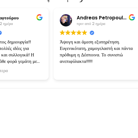
αφτούρου
Andreas Petropoulos
 2 ημέρα
πριν από 2 ημέρα
ος δημιουργία!!
Άψογη και άμεση εξυπηρέτηση.
ολλές ιδέες για
Ευγενικότατη, χαμογελαστή και πάντα
 και συλλογικά! Η
πρόθυμη η Δέσποινα. Το συνιστώ
άθε φορά γεμάτη με
ανεπιφύλακτα!!!!!
ι τις ιδέες
τερα
 Κάθε δημιουργία ηταν
 ειχα φανταστεί και
ίσει!
Instagram Stories