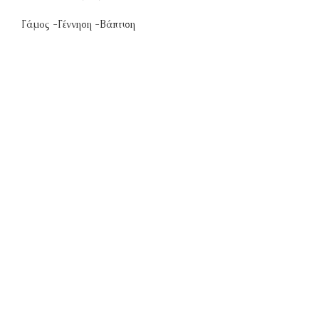
Γάμος -Γέννηση -Βάπτιση