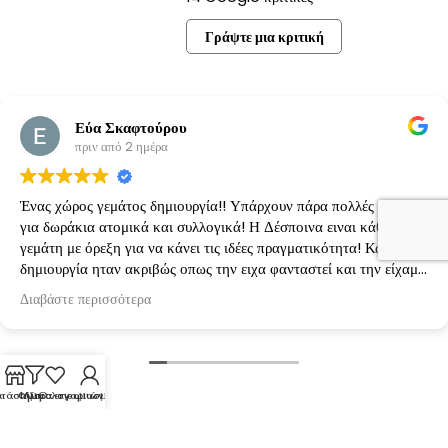
Γράψτε μια κριτική
Εύα Σκαφτούρου
πριν από 2 ημέρα
Ένας χώρος γεμάτος δημιουργία!! Υπάρχουν πάρα πολλές ιδέες
για δωράκια ατομικά και συλλογικά! Η Δέσποινα ειναι κάθε φορά
γεμάτη με όρεξη για να κάνει τις ιδέες πραγματικότητα! Κάθε
δημιουργία ηταν ακριβώς οπως την ειχα φανταστεί και την είχαμε
κανονίσει!
Διαβάστε περισσότερα
τάστημα
Φίλτρα
Λίστα επιθυμιών
Ο λογαριασμός μου