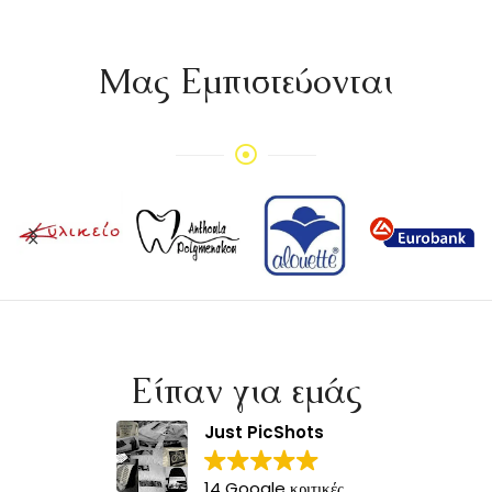
Mας Εμπιστεύονται
Είπαν για εμάς
Just PicShots
14 Google κριτικές