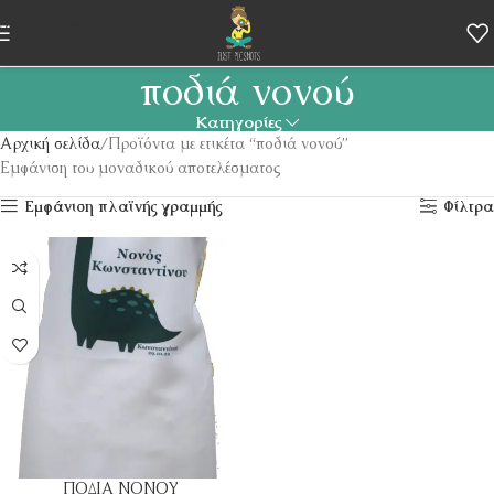
Skip to navigation
Skip to main content
ποδιά νονού
Κατηγορίες
Αρχική σελίδα
Προϊόντα με ετικέτα “ποδιά νονού”
Εμφάνιση του μοναδικού αποτελέσματος
Εμφάνιση πλαϊνής γραμμής
Φίλτρα
ΠΟΔΙΑ ΝΟΝΟΥ