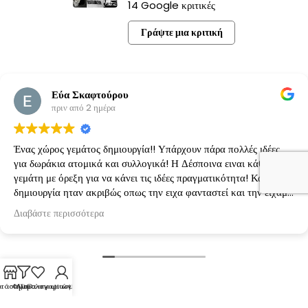
14 Google κριτικές
Γράψτε μια κριτική
Εύα Σκαφτούρου
πριν από 2 ημέρα
Ένας χώρος γεμάτος δημιουργία!! Υπάρχουν πάρα πολλές ιδέες
για δωράκια ατομικά και συλλογικά! Η Δέσποινα ειναι κάθε φορά
γεμάτη με όρεξη για να κάνει τις ιδέες πραγματικότητα! Κάθε
δημιουργία ηταν ακριβώς οπως την ειχα φανταστεί και την είχαμε
κανονίσει!
Διαβάστε περισσότερα
τάστημα
Φίλτρα
Λίστα επιθυμιών
Ο λογαριασμός μου