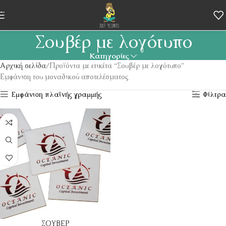
Skip to navigation
Skip to main content
Σουβέρ με λογότυπο
Κατηγορίες
Αρχική σελίδα
Προϊόντα με ετικέτα “Σουβέρ με λογότυπο”
Εμφάνιση του μοναδικού αποτελέσματος
Εμφάνιση πλαϊνής γραμμής
Φίλτρα
ΣΟΥΒΕΡ