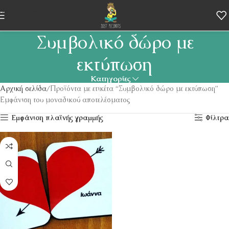
Skip to navigation
Skip to main content
Συμβολικό δώρο με
εκτύπωση
Κατηγορίες
Αρχική σελίδα
Προϊόντα με ετικέτα “Συμβολικό δώρο με εκτύπωση”
Εμφάνιση του μοναδικού αποτελέσματος
Εμφάνιση πλαϊνής γραμμής
Φίλτρα