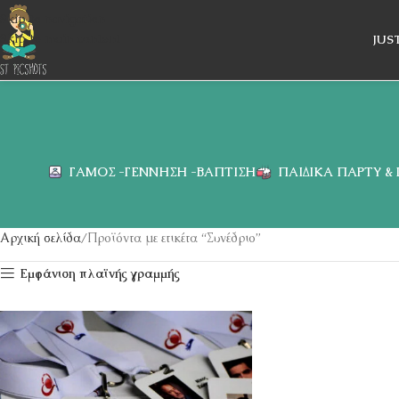
Skip to navigation
Skip to main content
JUS
ΓΆΜΟΣ -ΓΈΝΝΗΣΗ -ΒΆΠΤΙΣΗ
ΠΑΙΔΙΚΆ ΠΆΡΤΥ &
Αρχική σελίδα
Προϊόντα με ετικέτα “Συνέδριο”
Εμφάνιση πλαϊνής γραμμής