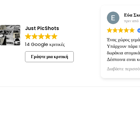
Εύα Σκ
πριν από
Just PicShots
Ένας χώρος γεμάτ
14 Google κριτικές
Υπάρχουν πάρα π
δωράκια ατομικά
Γράψτε μια κριτική
Δέσποινα ειναι κ
όρεξη για να κάνε
Διαβάστε περισσό
πραγματικότητα!
ακριβώς οπως την
την είχαμε κανον