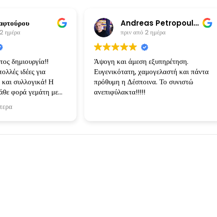
αφτούρου
Andreas Petropoulos
 2 ημέρα
πριν από 2 ημέρα
ος δημιουργία!!
Άψογη και άμεση εξυπηρέτηση.
ολλές ιδέες για
Ευγενικότατη, χαμογελαστή και πάντα
 και συλλογικά! Η
πρόθυμη η Δέσποινα. Το συνιστώ
άθε φορά γεμάτη με
ανεπιφύλακτα!!!!!
ι τις ιδέες
τερα
 Κάθε δημιουργία ηταν
 ειχα φανταστεί και
ίσει!
Instagram Stories