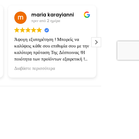
maria karayianni
πριν από 2 ημέρα
πριν από
Άψογη εξυπηρέτηση ! Μπορείς να
Υπέροχες, προσ
καλύψεις κάθε σου επιθυμία σου με την
εκτυπώσεις! Φτι
καλύτερη πρόταση Της Δέσποινας !Η
κασετίνες και μ
ποιότητα των προϊόντων εξαιρετική !
αγαπημένους μας
Ευχαριστώ πολύ για την συνεργασία !
ενθουσιάστηκαν
Διαβάστε περισσότερα
Διαβάστε περισσ
Επιπλέον σημαντ
μπλούζες πλυθηκ
στους 30 και στ
δεν έπαθαν απολ
Ευχαριστούμε τη