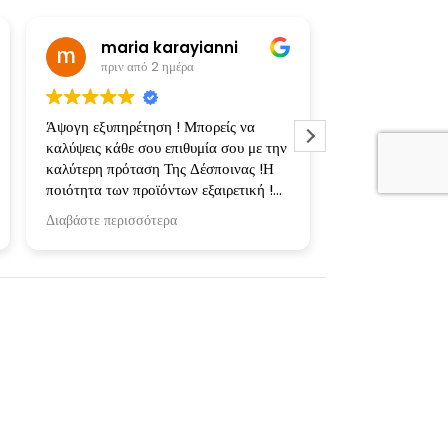
maria karayianni
πριν από 2 ημέρα
πριν από
Άψογη εξυπηρέτηση ! Μπορείς να
Υπέροχες, προσ
καλύψεις κάθε σου επιθυμία σου με την
εκτυπώσεις! Φτι
καλύτερη πρόταση Της Δέσποινας !Η
κασετίνες και μ
ποιότητα των προϊόντων εξαιρετική !
αγαπημένους μας
Ευχαριστώ πολύ για την συνεργασία !
ενθουσιάστηκαν
Διαβάστε περισσότερα
Διαβάστε περισσ
Επιπλέον σημαντ
μπλούζες πλυθηκ
στους 30 και στ
δεν έπαθαν απολ
Ευχαριστούμε τη