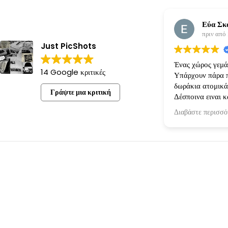
Εύα Σκ
πριν από
Just PicShots
Ένας χώρος γεμάτ
14 Google κριτικές
Υπάρχουν πάρα π
δωράκια ατομικά
Γράψτε μια κριτική
Δέσποινα ειναι κ
όρεξη για να κάνε
Διαβάστε περισσό
πραγματικότητα!
ακριβώς οπως την
την είχαμε κανον