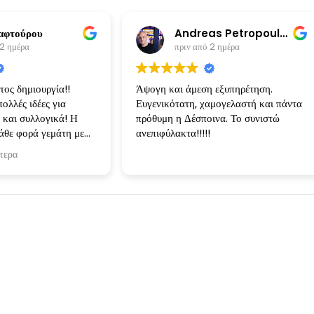
αφτούρου
Andreas Petropoulos
 2 ημέρα
πριν από 2 ημέρα
ος δημιουργία!!
Άψογη και άμεση εξυπηρέτηση.
ολλές ιδέες για
Ευγενικότατη, χαμογελαστή και πάντα
 και συλλογικά! Η
πρόθυμη η Δέσποινα. Το συνιστώ
άθε φορά γεμάτη με
ανεπιφύλακτα!!!!!
ι τις ιδέες
τερα
 Κάθε δημιουργία ηταν
 ειχα φανταστεί και
ίσει!
Instagram Stories