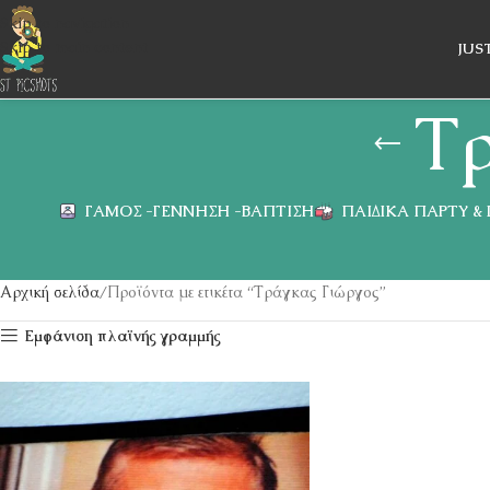
Skip to navigation
Skip to main content
JUS
Τρ
ΓΆΜΟΣ -ΓΈΝΝΗΣΗ -ΒΆΠΤΙΣΗ
ΠΑΙΔΙΚΆ ΠΆΡΤΥ &
Αρχική σελίδα
Προϊόντα με ετικέτα “Τράγκας Γιώργος”
Εμφάνιση πλαϊνής γραμμής