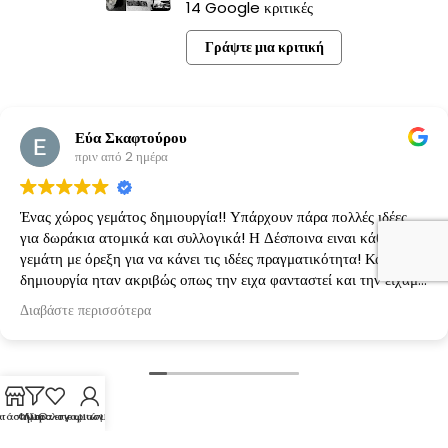
14 Google κριτικές
Γράψτε μια κριτική
Εύα Σκαφτούρου
πριν από 2 ημέρα
Ένας χώρος γεμάτος δημιουργία!! Υπάρχουν πάρα πολλές ιδέες
για δωράκια ατομικά και συλλογικά! Η Δέσποινα ειναι κάθε φορά
γεμάτη με όρεξη για να κάνει τις ιδέες πραγματικότητα! Κάθε
δημιουργία ηταν ακριβώς οπως την ειχα φανταστεί και την είχαμε
κανονίσει!
Διαβάστε περισσότερα
τάστημα
Φίλτρα
Λίστα επιθυμιών
Ο λογαριασμός μου