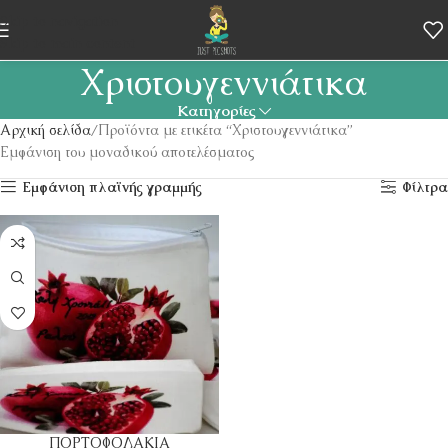
Skip to navigation
Skip to main content
Χριστουγεννιάτικα
Κατηγορίες
Αρχική σελίδα
Προϊόντα με ετικέτα “Χριστουγεννιάτικα”
Εμφάνιση του μοναδικού αποτελέσματος
Εμφάνιση πλαϊνής γραμμής
Φίλτρα
ΠΟΡΤΟΦΟΛΑΚΙΑ