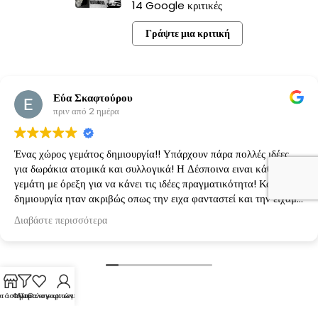
14 Google κριτικές
Γράψτε μια κριτική
Εύα Σκαφτούρου
πριν από 2 ημέρα
Ένας χώρος γεμάτος δημιουργία!! Υπάρχουν πάρα πολλές ιδέες
για δωράκια ατομικά και συλλογικά! Η Δέσποινα ειναι κάθε φορά
γεμάτη με όρεξη για να κάνει τις ιδέες πραγματικότητα! Κάθε
δημιουργία ηταν ακριβώς οπως την ειχα φανταστεί και την είχαμε
κανονίσει!
Διαβάστε περισσότερα
τάστημα
Φίλτρα
Λίστα επιθυμιών
Ο λογαριασμός μου