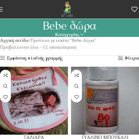
Skip to navigation
Skip to main content
Bebe δώρα
Κατηγορίες
Αρχική σελίδα
Προϊόντα με ετικέτα “Bebe δώρα”
Προβάλλονται όλα - 12 αποτελέσματα
Εμφάνιση πλαϊνής γραμμής
Φίλτρα
ΣΑΛΙΑΡΑ
ΓΥΑΛΙΝΟ ΜΠΟΥΚΑΛΙ