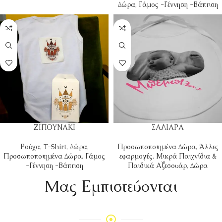
Δώρα
,
Γάμος -Γέννηση -Βάπτιση
ΖΙΠΟΥΝΑΚΙ
ΣΑΛΙΑΡΑ
Ρούχα
,
T-Shirt
,
Δώρα
,
Προσωποποιημένα Δώρα
,
Άλλες
Προσωποποιημένα Δώρα
,
Γάμος
εφαρμογές
,
Μικρά Παιχνίδια &
-Γέννηση -Βάπτιση
Παιδικά Αξεσουάρ
,
Δώρα
Mας Εμπιστεύονται