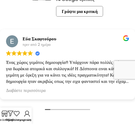
Γράψτε μια κριτική
Εύα Σκαφτούρου
πριν από 2 ημέρα
Ένας χώρος γεμάτος δημιουργία!! Υπάρχουν πάρα πολλές ιδέες
για δωράκια ατομικά και συλλογικά! Η Δέσποινα ειναι κάθε φορά
γεμάτη με όρεξη για να κάνει τις ιδέες πραγματικότητα! Κάθε
δημιουργία ηταν ακριβώς οπως την ειχα φανταστεί και την είχαμε
κανονίσει!
Διαβάστε περισσότερα
τάστημα
Φίλτρα
Λίστα επιθυμιών
Ο λογαριασμός μου