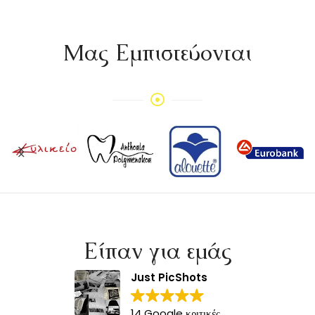
Mας Εμπιστεύονται
Είπαν για εμάς
Just PicShots
14 Google κριτικές