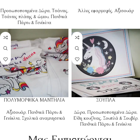
Προσωποποιημένα Δώρα
,
Τσάντες
,
Άλλες εφαρμογές
,
Αξεσουάρ
Τσάντες πλάτης & ώμου
,
Παιδικά
Πάρτυ & Γενέθλια
ΠΟΛΥΜΟΡΦΙΚΑ ΜΑΝΤΗΛΙΑ
ΣΟΥΠΛΑ
Αξεσουάρ
,
Παιδικά Πάρτυ &
Δώρα
,
Προσωποποιημένα Δώρα
,
Γενέθλια
,
Σχολικά αναμνηστικά
Είδη κουζίνας
,
Σουπλά & Σουβέρ
,
Παιδικά Πάρτυ & Γενέθλια
Mας Εμπιστεύονται