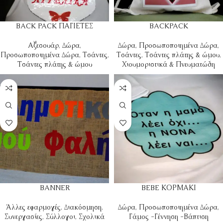
BACK PACK ΠΑΓΙΕΤΕΣ
BACKPACK
Αξεσουάρ
,
Δώρα
,
Δώρα
,
Προσωποποιημένα Δώρα
,
Προσωποποιημένα Δώρα
,
Τσάντες
,
Τσάντες
,
Τσάντες πλάτης & ώμου
,
Τσάντες πλάτης & ώμου
Χιουμοριστικά & Πνευματώδη
BANNER
BEBE ΚΟΡΜΑΚΙ
Άλλες εφαρμογές
,
Διακόσμηση
,
Δώρα
,
Προσωποποιημένα Δώρα
,
Συνεργασίες
,
Σύλλογοι
,
Σχολικά
Γάμος -Γέννηση -Βάπτιση