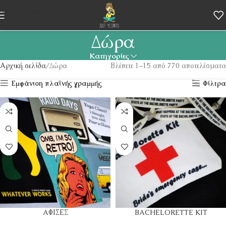
Skip to navigation
Skip to main content
Δώρα
Κατηγορίες
Αρχική σελίδα
Δώρα
Βλέπετε 1–15 από 770 αποτελέσματα
Εμφάνιση πλαϊνής γραμμής
Φίλτρα
AΦΙΣΕΣ
BACHELORETTE KIT