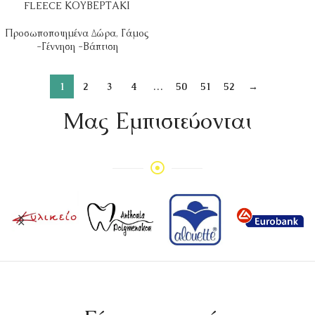
FLEECE ΚΟΥΒΕΡΤΑΚΙ
Προσωποποιημένα Δώρα
,
Γάμος
-Γέννηση -Βάπτιση
1
2
3
4
…
50
51
52
→
Mας Εμπιστεύονται