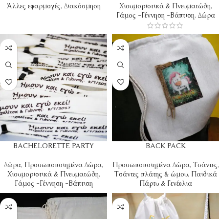
Άλλες εφαρμογές
,
Διακόσμηση
Χιουμοριστικά & Πνευματώδη
,
Γάμος -Γέννηση -Βάπτιση
,
Δώρα
BACHELORETTE PARTY
BACK PACK
Δώρα
,
Προσωποποιημένα Δώρα
,
Προσωποποιημένα Δώρα
,
Τσάντες
,
Χιουμοριστικά & Πνευματώδη
,
Τσάντες πλάτης & ώμου
,
Παιδικά
Γάμος -Γέννηση -Βάπτιση
Πάρτυ & Γενέθλια