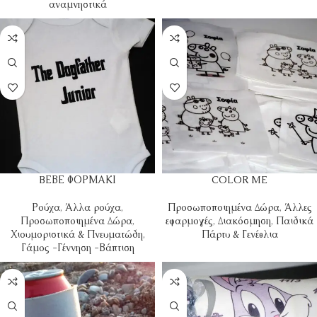
αναμνηστικά
BΕΒΕ ΦΟΡΜΑΚΙ
COLOR ME
Ρούχα
,
Άλλα ρούχα
,
Προσωποποιημένα Δώρα
,
Άλλες
Προσωποποιημένα Δώρα
,
εφαρμογές
,
Διακόσμηση
,
Παιδικά
Χιουμοριστικά & Πνευματώδη
,
Πάρτυ & Γενέθλια
Γάμος -Γέννηση -Βάπτιση