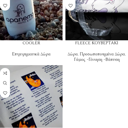
COOLER
FLEECE ΚΟΥΒΕΡΤΑΚΙ
Επιχειρηματικά Δώρα
Δώρα
,
Προσωποποιημένα Δώρα
,
Γάμος -Γέννηση -Βάπτιση