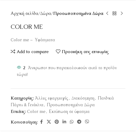
Αρχική σελίδα
Δώρα
Προσωποποιημένα Δώρα
COLOR ME
Color me – Υφάσματα
Add to compare
Προσθήκη στις επιθυμίες
2
Άνθρωποι που παρακολουθούν αυτό το προϊόν
τώρα!
Κατηγορίες:
Άλλες εφαρμογές
,
Διακόσμηση
,
Παιδικά
Πάρτυ & Γενέθλια
,
Προσωποποιημένα Δώρα
Ετικέτες:
Color me
,
Εκτύπωση σε ύφασμα
Κοινοποίηση: