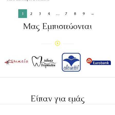
1
2
3
4
…
7
8
9
→
Mας Εμπιστεύονται
Είπαν για εμάς