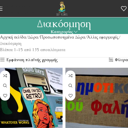
Skip to navigation
Skip to main content
Διακόσμηση
Κατηγορίες
Αρχική σελίδα
Δώρα
Προσωποποιημένα Δώρα
Άλλες εφαρμογές
Διακόσμηση
Βλέπετε 1–15 από 135 αποτελέσματα
Εμφάνιση πλαϊνής γραμμής
Φίλτρα