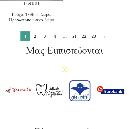
T-SHIRT
Ρούχα
,
T-Shirt
,
Δώρα
,
Προσωποποιημένα Δώρα
1
2
3
4
…
21
22
23
→
Mας Εμπιστεύονται