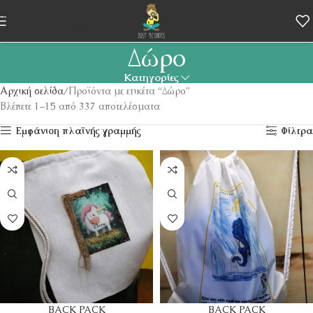
Skip to navigation
Skip to main content
Δώρο
Κατηγορίες
Αρχική σελίδα
Προϊόντα με ετικέτα “Δώρο”
Βλέπετε 1–15 από 337 αποτελέσματα
Εμφάνιση πλαϊνής γραμμής
Φίλτρα
BACK PACK
BACK PACK