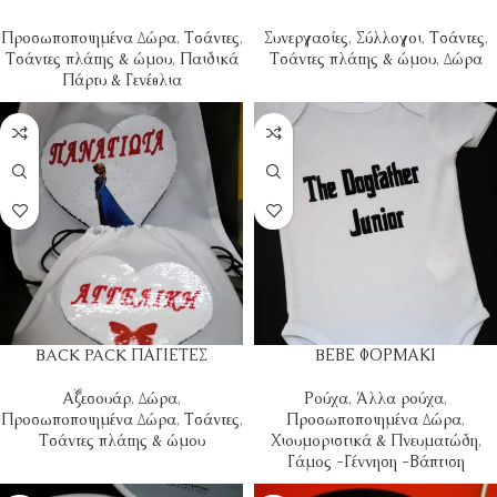
Προσωποποιημένα Δώρα
,
Τσάντες
,
Συνεργασίες
,
Σύλλογοι
,
Τσάντες
,
Τσάντες πλάτης & ώμου
,
Παιδικά
Τσάντες πλάτης & ώμου
,
Δώρα
Πάρτυ & Γενέθλια
BACK PACK ΠΑΓΙΕΤΕΣ
BΕΒΕ ΦΟΡΜΑΚΙ
Αξεσουάρ
,
Δώρα
,
Ρούχα
,
Άλλα ρούχα
,
Προσωποποιημένα Δώρα
,
Τσάντες
,
Προσωποποιημένα Δώρα
,
Τσάντες πλάτης & ώμου
Χιουμοριστικά & Πνευματώδη
,
Γάμος -Γέννηση -Βάπτιση