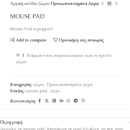
Αρχική σελίδα
Δώρα
Προσωποποιημένα Δώρα
MOUSE PAD
Mouse Pad στρογγυλό
Add to compare
Προσθήκη στις επιθυμίες
3
Άνθρωποι που παρακολουθούν αυτό το προϊόν
τώρα!
Κατηγορίες:
Δώρα
,
Προσωποποιημένα Δώρα
Ετικέτες:
mouse pad
,
Δώρο
Κοινοποίηση:
Περιγραφή
Δουλεύεις με mouse pad; Αποτύπωσε σε αυτό ό,τι θέλεις να πεις στον