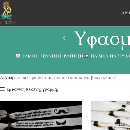
Skip to navigation
Skip to main content
JUS
Υφασμ
ΓΆΜΟΣ -ΓΈΝΝΗΣΗ -ΒΆΠΤΙΣΗ
ΠΑΙΔΙΚΆ ΠΆΡΤΥ &
Αρχική σελίδα
Προϊόντα με ετικέτα “Υφασμάτινα βραχιολάκια”
Εμφάνιση πλαϊνής γραμμής