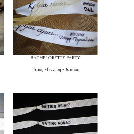
BACHELORETTE PARTY
Γάμος -Γέννηση -Βάπτιση