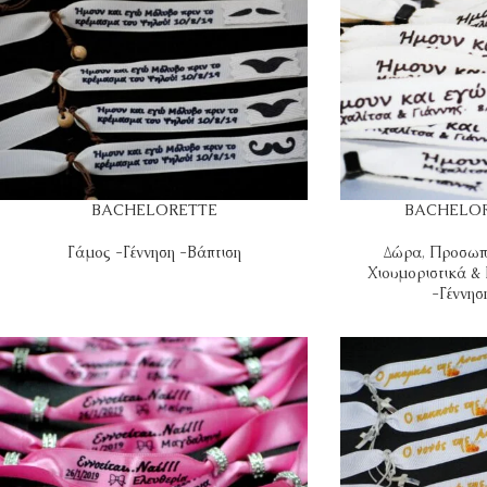
BACHELORETTE
BACHELOR
Γάμος -Γέννηση -Βάπτιση
Δώρα
,
Προσωπ
Χιουμοριστικά &
-Γέννησ