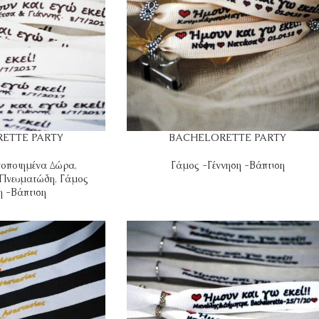
ETTE PARTY
BACHELORETTE PARTY
οποιημένα Δώρα
,
Γάμος -Γέννηση -Βάπτιση
 Πνευματώδη
,
Γάμος
η -Βάπτιση