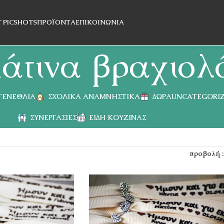
T PICSHOTS
ΠΡΟΪΌΝΤΑ
ΕΠΙΚΟΙΝΩΝΊΑ
άτινα βραχιολ
 ΓΕΝΈΘΛΙΑ
ΣΧΟΛΙΚΆ ΑΝΑΜΝΗΣΤΙΚΆ
ΔΏΡΑ
UNCATEGORI
ΣΥΝΕΡΓΑΣΊΕΣ
ΕΊΔΗ ΚΟΥΖΊΝΑΣ
προβολή