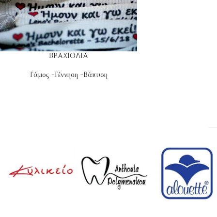
ΒΡΑΧΙΟΛΙΑ
Γάμος -Γέννηση -Βάπτιση