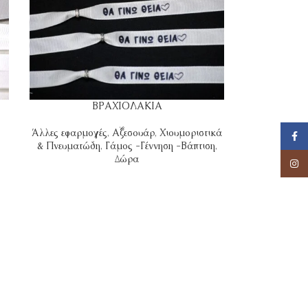
ΒΡΑΧΙΟΛΑΚΙΑ
Άλλες εφαρμογές
,
Αξεσουάρ
,
Χιουμοριστικά
Face
& Πνευματώδη
,
Γάμος -Γέννηση -Βάπτιση
,
Δώρα
Insta