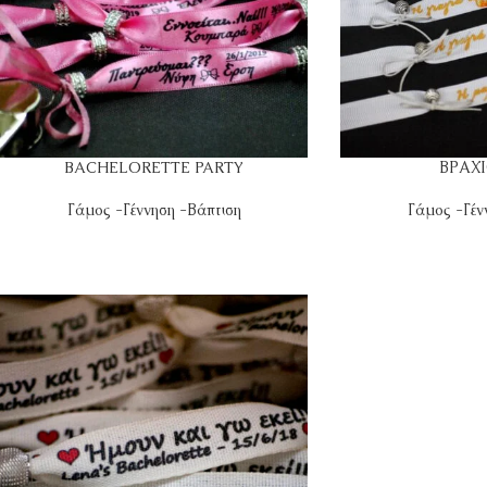
BACHELORETTE PARTY
ΒΡΑΧ
Γάμος -Γέννηση -Βάπτιση
Γάμος -Γέν