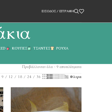
ΕΊΣΟΔΟΣ / ΕΓΓΡΑΦΉ
άκια
ZED
ΚΟΎΠΕΣ
ΤΣΆΝΤΕΣ
ΡΟΎΧΑ
Προβάλλονται όλα - 9 αποτελέσματα
9
12
18
24
36
Φίλτρα