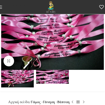
Skip to navigation
Skip to main content
Κάντε κλικ για μεγέθυνση
Αρχική σελίδα
Γάμος -Γέννηση -Βάπτιση