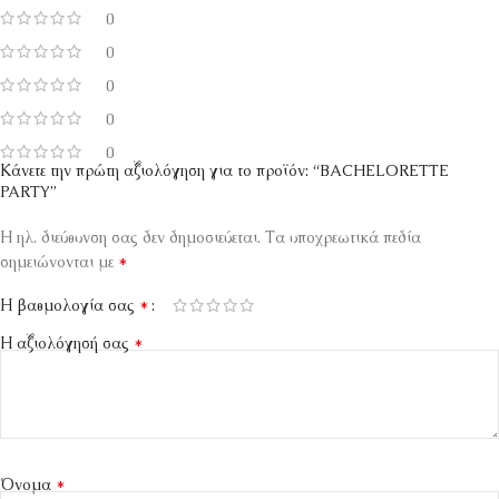
0
0
0
0
0
Κάνετε την πρώτη αξιολόγηση για το προϊόν: “BACHELORETTE
PARTY”
Η ηλ. διεύθυνση σας δεν δημοσιεύεται.
Τα υποχρεωτικά πεδία
*
σημειώνονται με
*
Η βαθμολογία σας
*
Η αξιολόγησή σας
*
Όνομα