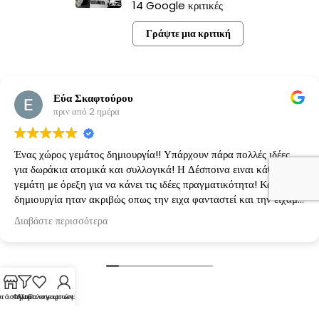
14 Google κριτικές
Γράψτε μια κριτική
Εύα Σκαφτούρου
πριν από 2 ημέρα
Ένας χώρος γεμάτος δημιουργία!! Υπάρχουν πάρα πολλές ιδέες
για δωράκια ατομικά και συλλογικά! Η Δέσποινα ειναι κάθε φορά
γεμάτη με όρεξη για να κάνει τις ιδέες πραγματικότητα! Κάθε
δημιουργία ηταν ακριβώς οπως την ειχα φανταστεί και την είχαμε
κανονίσει!
Διαβάστε περισσότερα
τάστημα
Φίλτρα
Λίστα επιθυμιών
Ο λογαριασμός μου