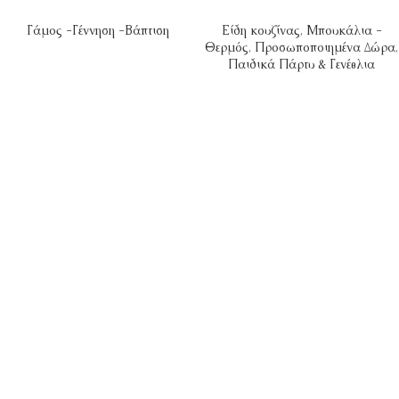
Γάμος -Γέννηση -Βάπτιση
Είδη κουζίνας
,
Μπουκάλια -
Θερμός
,
Προσωποποιημένα Δώρα
,
Παιδικά Πάρτυ & Γενέθλια