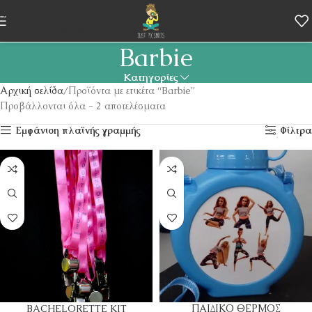
Skip to navigation
Skip to main content
Barbie
Κατηγορίες
Αρχική σελίδα
Προϊόντα με ετικέτα “Barbie”
Προβάλλονται όλα - 2 αποτελέσματα
Εμφάνιση πλαϊνής γραμμής
Φίλτρα
BACHELORETTE KIT
ΠΑΙΔΙΚΟ ΘΕΡΜΟΣ