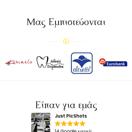
Mας Εμπιστεύονται
Είπαν για εμάς
Just PicShots
14 Google κριτικές