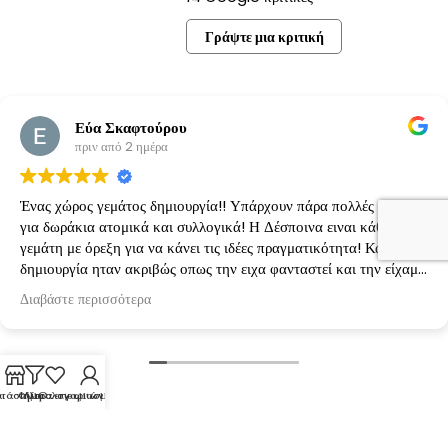
Γράψτε μια κριτική
Εύα Σκαφτούρου
πριν από 2 ημέρα
Ένας χώρος γεμάτος δημιουργία!! Υπάρχουν πάρα πολλές ιδέες
για δωράκια ατομικά και συλλογικά! Η Δέσποινα ειναι κάθε φορά
γεμάτη με όρεξη για να κάνει τις ιδέες πραγματικότητα! Κάθε
δημιουργία ηταν ακριβώς οπως την ειχα φανταστεί και την είχαμε
κανονίσει!
Διαβάστε περισσότερα
τάστημα
Φίλτρα
Λίστα επιθυμιών
Ο λογαριασμός μου