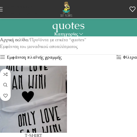
Skip to navigation
Skip to main content
quotes
Κατηγορίες
Αρχική σελίδα
Προϊόντα με ετικέτα “quotes”
Εμφάνιση του μοναδικού αποτελέσματος
Εμφάνιση πλαϊνής γραμμής
Φίλτρα
T-SHIRT