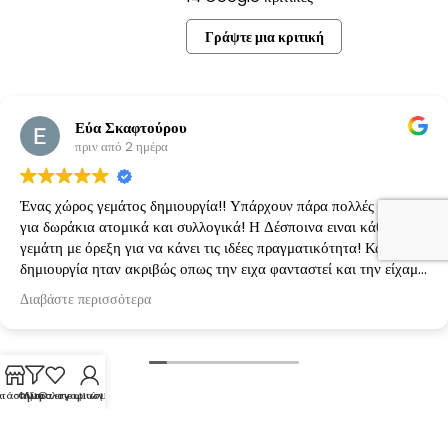
Γράψτε μια κριτική
Εύα Σκαφτούρου
πριν από 2 ημέρα
Ένας χώρος γεμάτος δημιουργία!! Υπάρχουν πάρα πολλές ιδέες
για δωράκια ατομικά και συλλογικά! Η Δέσποινα ειναι κάθε φορά
γεμάτη με όρεξη για να κάνει τις ιδέες πραγματικότητα! Κάθε
δημιουργία ηταν ακριβώς οπως την ειχα φανταστεί και την είχαμε
κανονίσει!
Διαβάστε περισσότερα
τάστημα
Φίλτρα
Λίστα επιθυμιών
Ο λογαριασμός μου