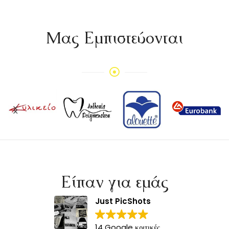
Mας Εμπιστεύονται
Είπαν για εμάς
Just PicShots
14 Google κριτικές