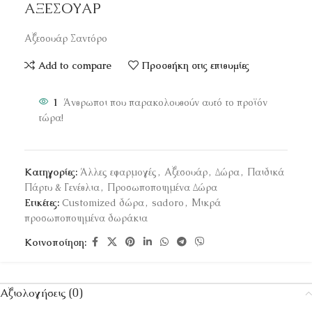
ΑΞΕΣΟΥΑΡ
Αξεσουάρ Σαντόρο
Add to compare
Προσθήκη στις επιθυμίες
1
Άνθρωποι που παρακολουθούν αυτό το προϊόν
τώρα!
Κατηγορίες:
Άλλες εφαρμογές
,
Αξεσουάρ
,
Δώρα
,
Παιδικά
Πάρτυ & Γενέθλια
,
Προσωποποιημένα Δώρα
Ετικέτες:
Customized δώρα
,
sadoro
,
Μικρά
προσωποποιημένα δωράκια
Κοινοποίηση:
Αξιολογήσεις (0)