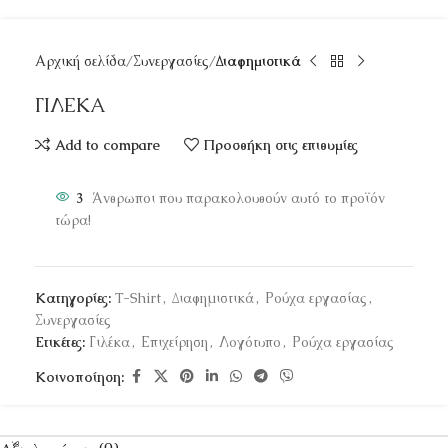
Αρχική σελίδα
Συνεργασίες
Διαφημιστικά
ΓΙΛΕΚΑ
Add to compare
Προσθήκη στις επιθυμίες
3
Άνθρωποι που παρακολουθούν αυτό το προϊόν
τώρα!
Κατηγορίες:
T-Shirt
,
Διαφημιστικά
,
Ρούχα εργασίας
,
Συνεργασίες
Ετικέτες:
Γιλέκα
,
Επιχείρηση
,
Λογότυπο
,
Ρούχα εργασίας
Κοινοποίηση: