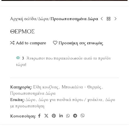
Αρχική σελίδα
Δώρα
Προσωποποιημένα Δώρα
ΘΕΡΜΟΣ
Add to compare
Προσθήκη στις επιθυμίες
3
Άνθρωποι που παρακολουθούν αυτό το προϊόν
τώρα!
Κατηγορίες:
Είδη κουζίνας
,
Μπουκάλια - Θερμός
,
Προσωποποιημένα Δώρα
Ετικέτες:
Δώρο
,
Δώρο για παιδικά πάρτυ / γενέθλια
,
Δώρο
με προσωποποίηση
Κοινοποίηση: