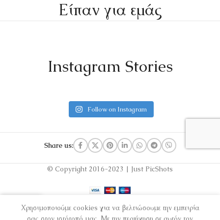
Είπαν για εμάς
Instagram Stories
Follow on Instagram
Share us:
© Copyright 2016-2023 | Just PicShots
Χρησιμοποιούμε cookies για να βελτιώσουμε την εμπειρία
τάστημα
Λίστα επιθυμιών
Ο λογαριασμός μου
σας στον ιστότοπό μας. Με την περιήγηση σε αυτόν τον