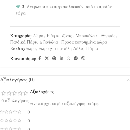
3
Άνθρωποι που παρακολουθούν αυτό το προϊόν
τώρα!
Κατηγορίες:
Δώρα
,
Είδη κουζίνας
,
Μπουκάλια - Θερμός
,
Παιδικά Πάρτυ & Γενέθλια
,
Προσωποποιημένα Δώρα
Ετικέτες:
Δώρο
,
Δώρο για την φίλη /φίλο
,
Πάρτυ
Κοινοποίηση:
Αξιολογήσεις (0)
Αξιολογήσεις
0 αξιολογήσεις
Δεν υπάρχει καμία αξιολόγηση ακόμη.
0
0
0