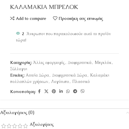
ΚΑΛΑΜΑΚΙΑ ΜΠΡΕΛΟΚ
Add to compare
Προσθήκη στις επιθυμίες
2
Άνθρωποι που παρακολουθούν αυτό το προϊόν
τώρα!
Κατηγορίες:
Άλλες εφαρμογές
,
Διαφημιστικά
,
Μπρελόκ
,
Σύλλογοι
Ετικέτες:
Αστεία Δώρα
,
Διαφημιστικά Δώρα
,
Καλαμάκι
πολλαπλών χρήσεων
,
Λογότυπο
,
Πλαστικό
Κοινοποίηση:
Αξιολογήσεις (0)
Αξιολογήσεις