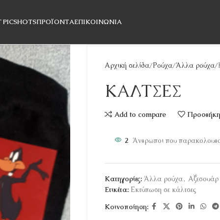
T PICSHOTS
ΠΡΟΪΌΝΤΑ
ΕΠΙΚΟΙΝΩΝΊΑ
Αρχική σελίδα
Ρούχα
Άλλα ρούχα
ΚΑΛΤΣΕΣ
Add to compare
Προσθήκη 
2
Άνθρωποι που παρακολουθού
Κατηγορίες:
Άλλα ρούχα
,
Αξεσουάρ
Ετικέτα:
Εκτύπωση σε κάλτσες
Κοινοποίηση: