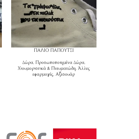
ΠΑΛΙΟ ΠΑΠΟΥΤΣΙ
Π
Δώρα
,
Προσωποποιημένα Δώρα
,
Άλλες εφ
Χιουμοριστικά & Πνευματώδη
,
Άλλες
εφαρμογές
,
Αξεσουάρ