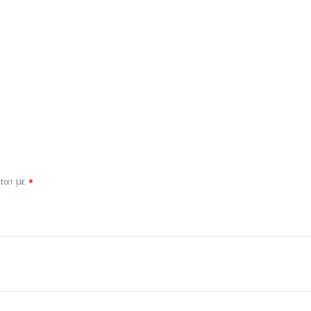
*
ται με