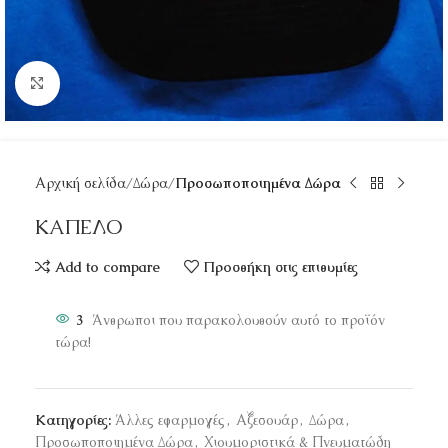
Κάντε κλικ για μεγέθυνση
Αρχική σελίδα
Δώρα
Προσωποποιημένα Δώρα
ΚΑΠΕΛΟ
Add to compare
Προσθήκη στις επιθυμίες
3
Άνθρωποι που παρακολουθούν αυτό το προϊόν
τώρα!
Κατηγορίες:
Άλλες εφαρμογές
,
Αξεσουάρ
,
Δώρα
,
Προσωποποιημένα Δώρα
,
Χιουμοριστικά & Πνευματώδη