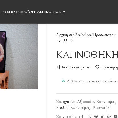
T PICSHOTS
ΠΡΟΪΌΝΤΑ
ΕΠΙΚΟΙΝΩΝΊΑ
Αρχική σελίδα
Δώρα
Προσωποποιημ
ΚΑΠΝΟΘΗΚ
Add to compare
Προσθήκη 
2
Άνθρωποι που παρακολουθού
Κατηγορίες:
Αξεσουάρ
,
Καπνοθήκες
Ετικέτες:
Καπνοθήκες
,
Καπνοθήκη
Κοινοποίηση: