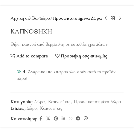
Αρχική σελίδα
Δώρα
Προσωποποιημένα Δώρα
ΚΑΠΝΟΘΗΚΗ
Θήκη καπνού από δερματίνη σε ποικιλία χρωμάτων
Add to compare
Προσθήκη στις επιθυμίες
4
Άνθρωποι που παρακολουθούν αυτό το προϊόν
τώρα!
Κατηγορίες:
Δώρα
,
Καπνοθήκες
,
Προσωποποιημένα Δώρα
Ετικέτες:
Δώρο
,
Καπνοθήκες
Κοινοποίηση: