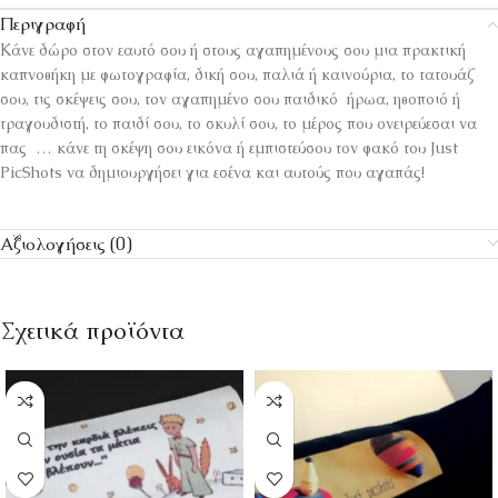
Περιγραφή
Κάνε δώρο στον εαυτό σου ή στους αγαπημένους σου μια πρακτική
καπνοθήκη με φωτογραφία, δική σου, παλιά ή καινούρια, το τατουάζ
σου, τις σκέψεις σου, τον αγαπημένο σου παιδικό ήρωα, ηθοποιό ή
τραγουδιστή, το παιδί σου, το σκυλί σου, το μέρος που ονειρεύεσαι να
πας … κάνε τη σκέψη σου εικόνα ή εμπιστεύσου τον φακό του Just
PicShots να δημιουργήσει για εσένα και αυτούς που αγαπάς!
Αξιολογήσεις (0)
Σχετικά προϊόντα