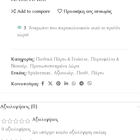
Add to compare
Προσθήκη στις επιθυμίες
3
Άνθρωποι που παρακολουθούν αυτό το προϊόν
τώρα!
Κατηγορίες:
Παιδικά Πάρτυ & Γενέθλια
,
Πορτοφόλια &
Νεσεσέρ
,
Προσωποποιημένα Δώρα
Ετικέτες:
Spiderman
,
Αξεσουάρ
,
Παιδί
,
Πάρτυ
Κοινοποίηση:
Αξιολογήσεις (0)
Αξιολογήσεις
0 αξιολογήσεις
Δεν υπάρχει καμία αξιολόγηση ακόμη.