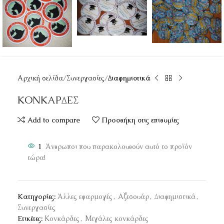
Αρχική σελίδα
Συνεργασίες
Διαφημιστικά
ΚΟΝΚΑΡΔΕΣ
Add to compare
Προσθήκη στις επιθυμίες
1
Άνθρωποι που παρακολουθούν αυτό το προϊόν
τώρα!
Κατηγορίες:
Άλλες εφαρμογές
,
Αξεσουάρ
,
Διαφημιστικά
,
Συνεργασίες
Ετικέτες:
Κονκάρδες
,
Μεγάλες κονκάρδες